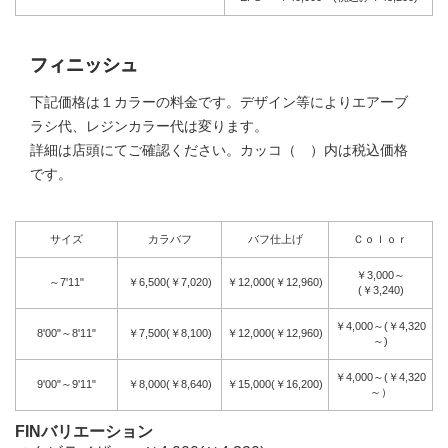
フィニッシュ
下記価格は１カラーの料金です。デザイン等によりエアーブ
ラシ代、レジンカラー代は変ります。
詳細は店頭にてご確認ください。カッコ（ ）内は税込価格
です。
サイズ
カラバフ
バフ仕上げ
Ｃｏｌｏｒ
￥3,000～
～7'11"
￥6,500(￥7,020)
￥12,000(￥12,960)
(￥3,240)
￥4,000～(￥4,320
8'00"～8'11"
￥7,500(￥8,100)
￥12,000(￥12,960)
～)
￥4,000～(￥4,320
9'00"～9'11"
￥8,000(￥8,640)
￥15,000(￥16,200)
～）
FINバリエーション