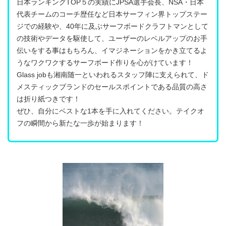
日本ランキングTOP５の実績にJPSA選手会長、NSA・日本
代表チームのコーチ歴任など日本サーフィン界トップステー
ジでの経験や、40年に及ぶサーフボードクラフトマンとして
の技術やデータを駆使して、ユーザーのレベルアップのお手
伝いをする事はもちろん、イマジネーションをかき立てるよ
うなワクワクするサーフボード作りを心がけています！
Glass jobも湘南随一といわれるスタッフ陣に支えられて、ド
メスティックブランドのセールスポイントである品質の高さ
は折り紙つきです！
ぜひ、自分にベストな1本を手に入れてください。テイクオ
フの瞬間から新たな一歩が始まります！