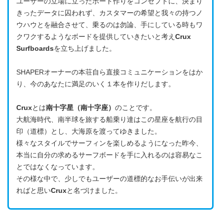
ユーザーの立場に立ったボード作りをコンセプトに、決まり
きったデータに囚われず、カスタマーの希望と我々の持つノ
ウハウとを融合させて、乗るのは勿論、手にしている時もワ
クワクするようなボードを提供していきたいと考え
Crux
Surfboards
を立ち上げました。
SHAPERオーナーの本荘自ら直接コミュニケーションをはか
り、今のあなたに満足のいく１本を作りだします。
Crux
とは
南十字星（南十字座）
のことです。
大航海時代、南半球を旅する船乗り達はこの星座を航行の目
印（道標）とし、大海原を渡ってゆきました。
様々なスタイルでサーフィンを楽しめるようになった昨今、
本当に自分の求めるサーフボードを手に入れるのは容易なこ
とではなくなっています。
その様な中で、少しでもユーザーの道標的なお手伝いが出来
ればと思い
Crux
と名づけました。