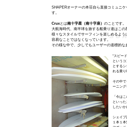
SHAPERオーナーの本荘自ら直接コミュニ
す。
Crux
とは
南十字星（南十字座）
のことです。
大航海時代、南半球を旅する船乗り達はこの
様々なスタイルでサーフィンを楽しめるよう
容易なことではなくなっています。
その様な中で、少しでもユーザーの道標的な
“スピー
というコ
とするシ
れる乗り
その中で
ーニング
「今はこ
といった
したいか
シェイプ
１本１本