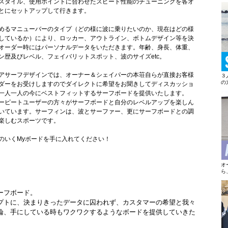
スタイル、使用ポイントに合わせたスピード性能のチューニングを各オ
とにセットアップして行きます。
めるマニューバーのタイプ（どの様に波に乗りたいのか、現在はどの様
しているか）により、ロッカー、アウトライン、ボトムデザイン等を決
オーダー時にはパーソナルデータをいただきます。年齢、身長、体重、
ン歴及びレベル、フェイバリットスポット、波のサイズetc。
アサーフデザインでは、オーナー＆シェイパーの本荘自らが直接お客様
３
の
ダーをお受けしますのでダイレクトに希望をお聞きしてディスカッショ
一人一人の今にベストフィットするサーフボードを提供いたします。
ーピートユーザーの方々がサーフボードと自分のレベルアップを楽しん
いています。サーフィンは、波とサーファー、更にサーフボードとの調
楽しむスポーツです。
のいくMyボードを手に入れてください！
オ
ら
ーフボード。
プトに、決まりきったデータに囚われず、カスタマーの希望と我々
論、手にしている時もワクワクするようなボードを提供していきた
。