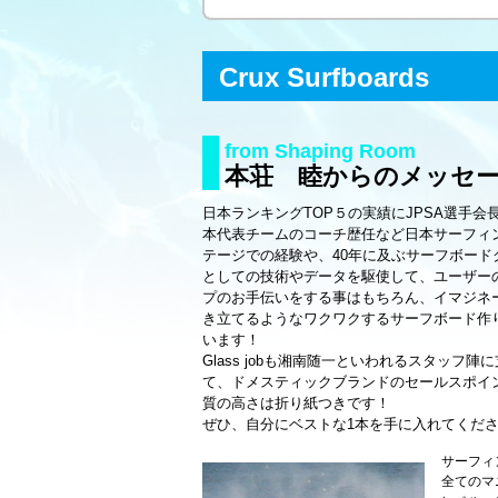
Crux Surfboards
from Shaping Room
本荘 睦からのメッセ
日本ランキングTOP５の実績にJPSA選手会長
本代表チームのコーチ歴任など日本サーフィ
テージでの経験や、40年に及ぶサーフボード
としての技術やデータを駆使して、ユーザー
プのお手伝いをする事はもちろん、イマジネ
き立てるようなワクワクするサーフボード作
います！
Glass jobも湘南随一といわれるスタッフ陣
て、ドメスティックブランドのセールスポイ
質の高さは折り紙つきです！
ぜひ、自分にベストな1本を手に入れてくだ
サーフィ
全てのマ