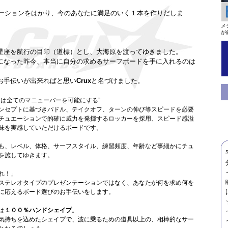
ケーションをはかり、今のあなたに満足のいく１本を作りだしま
メ
が
星座を航行の目印（道標）とし、大海原を渡ってゆきました。
になった昨今、本当に自分の求めるサーフボードを手に入れるのは
お手伝いが出来ればと思い
Crux
と名づけました。
ドは全てのマニューバーを可能にする”
ンセプトに基づきパドル、テイクオフ、ターンの伸び等スピードを必要
チュエーションで的確に威力を発揮するロッカーを採用、スピード感溢
味を実感していただけるボードです。
も、レベル、体格、サーフスタイル、練習頻度、年齢など事細かにチュ
を施してゆきます。
れ！」
ステレオタイプのプレゼンテーションではなく、あなたが何を求め何を
に応えるボード選びのお手伝いをします。
は
１００％ハンドシェイプ
。
気持ちを込めたシェイプで、波に乗るための道具以上の、相棒的なサー