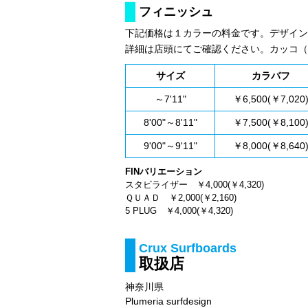
フィニッシュ
下記価格は１カラーの料金です。デザイン
詳細は店頭にてご確認ください。カッコ（
サイズ
カラバフ
～7'11"
￥6,500(￥7,020
8'00"～8'11"
￥7,500(￥8,100
9'00"～9'11"
￥8,000(￥8,640
FINバリエーション
スタビライザー ￥4,000(￥4,320)
ＱＵＡＤ ￥2,000(￥2,160)
5 PLUG ￥4,000(￥4,320)
Crux Surfboards
取扱店
神奈川県
Plumeria surfdesign