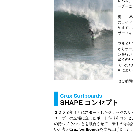
レベル、
ーダーご
更に、求
にライド
めます。
サーフィ
プルメリ
からオー
ンを行い
多くのリ
でいただ
和により
ぜひ納得
Crux Surfboards
SHAPE コンセプト
２００８年４月にスタートしたクラックスサ
ユーザーの立場に立ったボード作りをコンセ
の持つノウハウとを融合させて、乗るのは勿
いと考え
Crux Surfboards
を立ち上げました