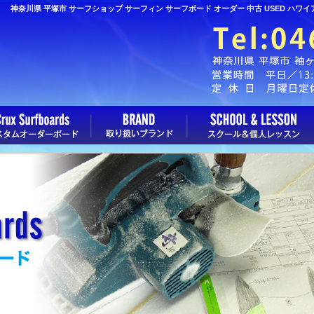
神奈川県 平塚市 サーフショップ サーフィン サーフボード オーダー 中古 USED ハワ