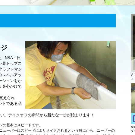
ージ
、NSA・日
ン界トップス
クラフトマン
のレベルアッ
ク
ュ
ーションをか
りを心がけて
に支えられ
ントである品
さい。テイクオフの瞬間から新たな一歩が始まります！
ンの基本はスピードです。
乗
ニューバーはスピードによりメイクされるという観点から、ユーザーの
ダ